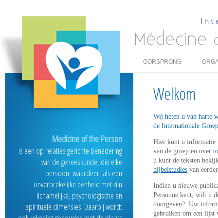
OORSPRONG
ORGA
Welkom
Wij heten u van harte 
de Internationale Groe
Medicine of the Person
Hier kunt u informatie
is een op relaties gerichte benadering
van de groep en over
t
van de geneeskunde, die elke
u kunt de teksten beki
bijbelstudies
van eerder
persoon waardeert als een
onverbrekelijke eenheid met zijn
Indien u nieuwe public
lichamelijke, psychologische en
Personne kent, wilt u 
doorgeven? Uw informa
spirituele dimensies. Daarbij wordt
gebruiken om een lijst 
ook rekening gehouden met de plaats