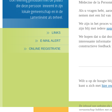
Médecine de la Personne
die deze persoon inneemt in zijn
lokale gemeenschap en in de
Als u vragen hebt, aarz
nemen met een lid van 
samenleving als geheel.
We zijn in het proces 
zijn blij met iedere
sug
LINKS
We hopen dat u dat dez
E-MAIL ALERT
interessante informatie
constructieve feedback 
ONLINE REGISTRATIE
Wilt u op de hoogte bl
kunt u zich met
hier re
De inhoud van websites die o
verwantschap hebben met onz